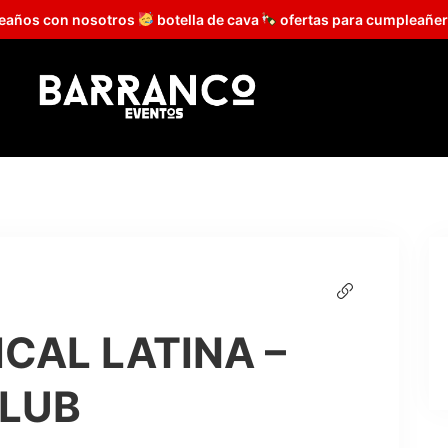
leaños con nosotros
botella de cava
ofertas para cumpleañer
CAL LATINA –
LUB